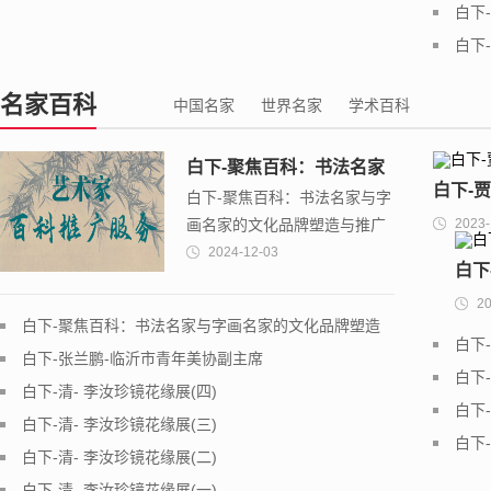
打印
白下
白下
务？
名家百科
中国名家
世界名家
学术百科
白下-聚焦百科：书法名家
白下-
白下-聚焦百科：书法名家与字
与字画名家的文化品牌塑
画名家的文化品牌塑造与推广
2023-
造与推广战略
身院长
战略
2024-12-03
白下
20
白下-聚焦百科：书法名家与字画名家的文化品牌塑造
白下
与推广战略
白下-张兰鹏-临沂市青年美协副主席
白下
白下-清- 李汝珍镜花缘展(四)
白下
白下-清- 李汝珍镜花缘展(三)
白下
白下-清- 李汝珍镜花缘展(二)
白下-清- 李汝珍镜花缘展(一)