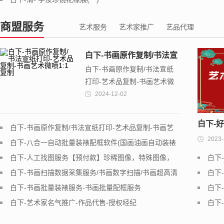
商盟服务
艺术服务
艺术家推广
艺品代理
白下-书画原作复制/书法宣
白下-书画原作复制/书法宣纸
纸打印-艺术品复制-书画艺
打印-艺术品复制-书画艺术微
术微喷1...
喷1...
2024-12-02
白下-
白下-书画原作复制/书法宣纸打印-艺术品复制-书画艺
2023-
术微喷1...
白下-八合一自动批量装裱配框软件(国画油画自动装裱
配框软件,...
白下-人工找图服务【预付款】珍稀图像，特殊图像，
白下
珍稀资料文件
白下-书画扫描数据采集服务/书画数字扫描/书画超高清
白下
扫描服务...
白下-书画批量装裱服务-书画批量配框服务
白下
白下-艺术家名气推广-作品代售-授权经纪
白下