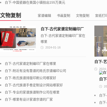
白下-中国瓷器在美国小镇拍出155万美元
文物复制
家谱编辑
书画复制
文物复制
宣纸打
白下-古代家谱定制编印厂
白下-古代家谱定制编印厂家在
家在哪里
哪里
2024-01-16
白下-
白下-古代家谱定制编印厂家在哪里
2024-
白下-附近有没有靠谱的姓氏宗谱编印公司
书画书
白下-姓氏族谱排版印刷公司哪家好
白下
白下-古代族谱手卷定制设计网站哪家好
20
框・
白下-专业的家谱族谱制作公司在哪里
白下
白下-哪里有设计家谱宗谱的厂家
生
白下